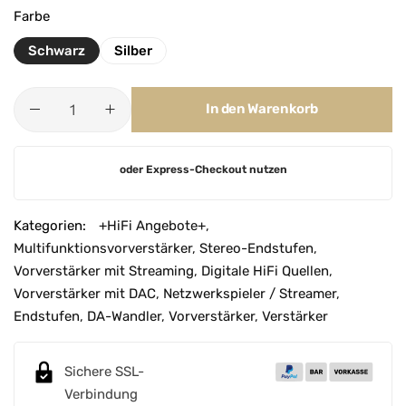
Farbe
Schwarz
Silber
In den Warenkorb
A
oder Express-Checkout nutzen
l
t
e
Kategorien:
+HiFi Angebote+
,
r
Multifunktionsvorverstärker
,
Stereo-Endstufen
,
n
Vorverstärker mit Streaming
,
Digitale HiFi Quellen
,
a
Vorverstärker mit DAC
,
Netzwerkspieler / Streamer
,
t
Endstufen
,
DA-Wandler
,
Vorverstärker
,
Verstärker
i
v
Sichere SSL-
e
Verbindung
: