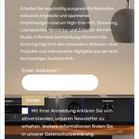
Erhalten Sie regelmäßig ausgewählte Neuheiten,
exklusive Angebote und spannende
Empfehlungen rund um High-End-HiFi, Streaming,
Lautsprecher, Verstärker und Zubehör. Als HiFi-
Studio in Reinbek bei Hamburg informiert Sie
Schüring High End über besondere Aktionen, neue
Produkte und interessante Highlights aus der Welt
hochwertiger Audiotechnik.
Email-Addresse:*
Mit Ihrer Anmeldung erklären Sie sich
einverstanden, unseren Newsletter zu
erhalten. Weitere Informationen finden Sie
in unserer
Datenschutzerklärung
.