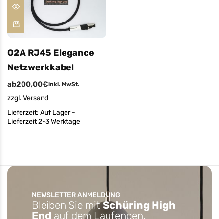
O2A RJ45 Elegance
Netzwerkkabel
ab
200,00
€
inkl. MwSt.
zzgl.
Versand
Lieferzeit:
Auf Lager -
Lieferzeit 2-3 Werktage
NEWSLETTER ANMELDUNG
Bleiben Sie mit
Schüring High
End
auf dem Laufenden.