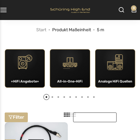
0
Start
Produkt Maßeinheit
5 m
+HiFi Angebote+
All-in-One-HiFi
Analoge HiFi Quellen
Sortieren nach:
Filter