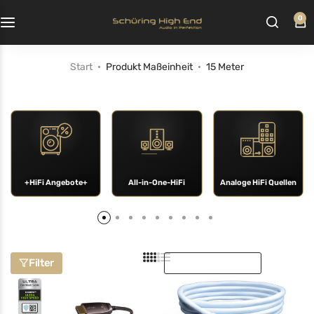
0
Start
Produkt Maßeinheit
15 Meter
+HiFi Angebote+
All-in-One-HiFi
Analoge HiFi Quellen
Sortieren nach:
Filter