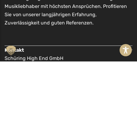
Musikliebhaber mit höchsten Ansprüchen. Profitieren
Sie von unserer langjährigen Erfahrung,
Zuverlässigkeit und guten Referenzen.
Kontakt
Schüring High End GmbH
Möllner Landstr. 11a
21465 Reinbek
040 71097635
mail@schuering-highend.de
Vertrag wiederrufen
Lieferadresse und Hörtermine
Bernd Schüring