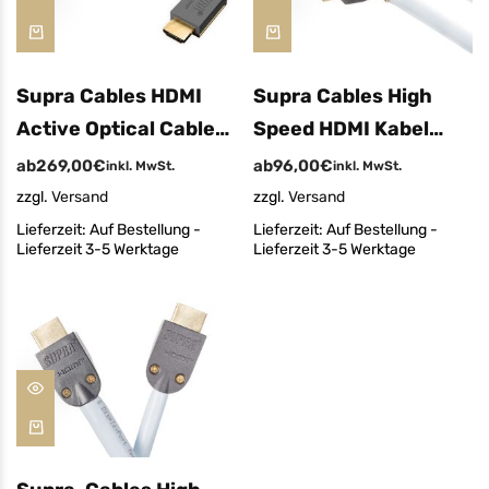
Supra Cables HDMI
Supra Cables High
Active Optical Cable
Speed HDMI Kabel
8K / HDR
MET-S/B
ab
269,00
€
ab
96,00
€
inkl. MwSt.
inkl. MwSt.
abnehmbaren
zzgl.
Versand
zzgl.
Versand
Stecker mit Ethernet
Lieferzeit:
Auf Bestellung -
Lieferzeit:
Auf Bestellung -
Lieferzeit 3-5 Werktage
Lieferzeit 3-5 Werktage