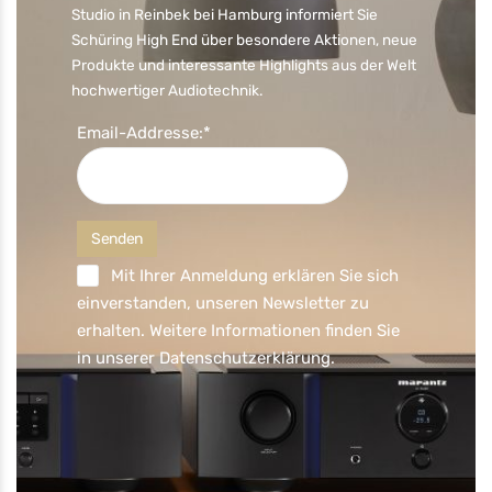
Studio in Reinbek bei Hamburg informiert Sie
Schüring High End über besondere Aktionen, neue
Produkte und interessante Highlights aus der Welt
hochwertiger Audiotechnik.
Email-Addresse:*
Mit Ihrer Anmeldung erklären Sie sich
einverstanden, unseren Newsletter zu
erhalten. Weitere Informationen finden Sie
in unserer
Datenschutzerklärung
.