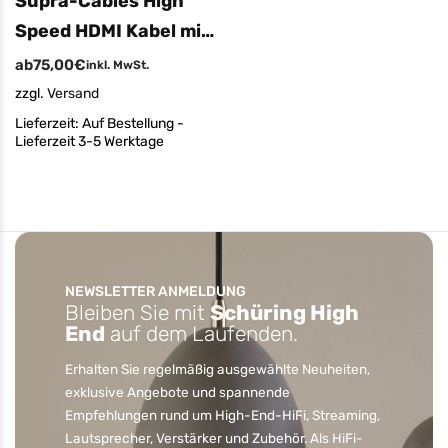
Supra-Cables High
Speed HDMI Kabel mit
Ethernet
ab
75,00
€
inkl. MwSt.
zzgl.
Versand
Lieferzeit:
Auf Bestellung -
Lieferzeit 3-5 Werktage
NEWSLETTER ANMELDUNG
Bleiben Sie mit
Schüring High
End
auf dem Laufenden.
Erhalten Sie regelmäßig ausgewählte Neuheiten,
exklusive Angebote und spannende
Empfehlungen rund um High-End-HiFi, Streaming,
Lautsprecher, Verstärker und Zubehör. Als HiFi-