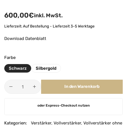
600,00
€
inkl. MwSt.
Lieferzeit:
Auf Bestellung - Lieferzeit 3-5 Werktage
Download Datenblatt
Farbe
Schwarz
Silbergold
In den Warenkorb
A
oder Express-Checkout nutzen
l
t
e
Kategorien:
Verstärker
,
Vollverstärker
,
Vollverstärker ohne