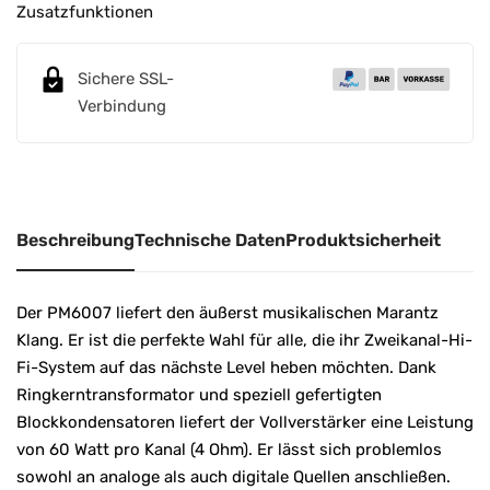
r
Zusatzfunktionen
n
a
Sichere SSL-
t
Verbindung
i
v
e
:
Beschreibung
Technische Daten
Produktsicherheit
Der PM6007 liefert den äußerst musikalischen Marantz
Klang. Er ist die perfekte Wahl für alle, die ihr Zweikanal-Hi-
Fi-System auf das nächste Level heben möchten. Dank
Ringkerntransformator und speziell gefertigten
Blockkondensatoren liefert der Vollverstärker eine Leistung
von 60 Watt pro Kanal (4 Ohm). Er lässt sich problemlos
sowohl an analoge als auch digitale Quellen anschließen.