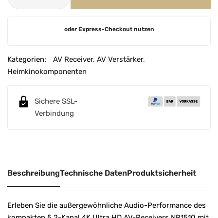
A
oder Express-Checkout nutzen
l
t
e
Kategorien:
AV Receiver
,
AV Verstärker
,
r
Heimkinokomponenten
n
a
Sichere SSL-
t
Verbindung
i
v
e
:
Beschreibung
Technische Daten
Produktsicherheit
Erleben Sie die außergewöhnliche Audio-Performance des
kompakten 5.2-Kanal 4K Ultra HD AV-Receivers NR1510 mit