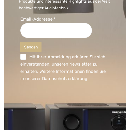
Produkte und interessante Highlights aus der Welt
hochwertiger Audiotechnik.
Email-Addresse:*
Mit Ihrer Anmeldung erklären Sie sich
einverstanden, unseren Newsletter zu
erhalten. Weitere Informationen finden Sie
in unserer
Datenschutzerklärung
.