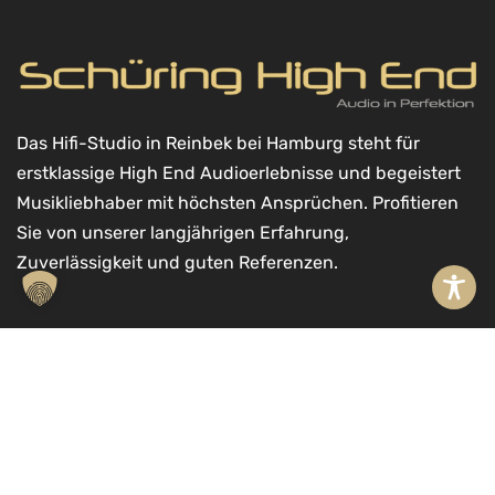
Das Hifi-Studio in Reinbek bei Hamburg steht für
erstklassige High End Audioerlebnisse und begeistert
Musikliebhaber mit höchsten Ansprüchen. Profitieren
Sie von unserer langjährigen Erfahrung,
Zuverlässigkeit und guten Referenzen.
A
Kontakt
l
Schüring High End GmbH
t
Möllner Landstr. 11a
In den Warenkorb
e
21465 Reinbek
r
040 71097635