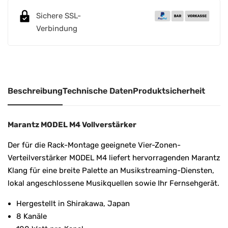
n
Sichere SSL-
a
Verbindung
t
i
v
e
:
Beschreibung
Technische Daten
Produktsicherheit
Marantz MODEL M4 Vollverstärker
Der für die Rack-Montage geeignete Vier-Zonen-
Verteilverstärker MODEL M4 liefert hervorragenden Marantz
Klang für eine breite Palette an Musikstreaming-Diensten,
lokal angeschlossene Musikquellen sowie Ihr Fernsehgerät.
Hergestellt in Shirakawa, Japan
8 Kanäle