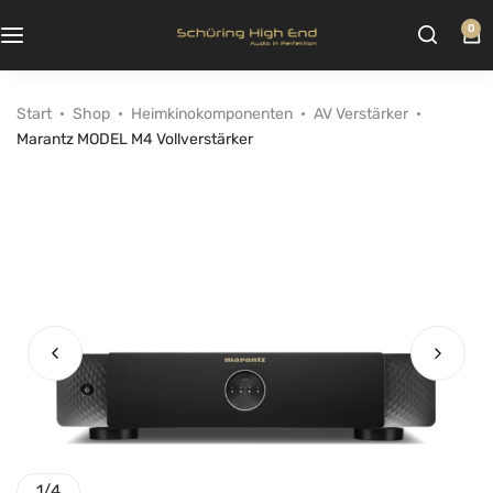
0
Start
Shop
Heimkinokomponenten
AV Verstärker
Marantz MODEL M4 Vollverstärker
1
/
4