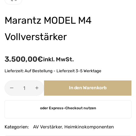
Marantz MODEL M4
Vollverstärker
3.500,00
€
inkl. MwSt.
Lieferzeit:
Auf Bestellung - Lieferzeit 3-5 Werktage
In den Warenkorb
A
oder Express-Checkout nutzen
l
t
e
Kategorien:
AV Verstärker
,
Heimkinokomponenten
r