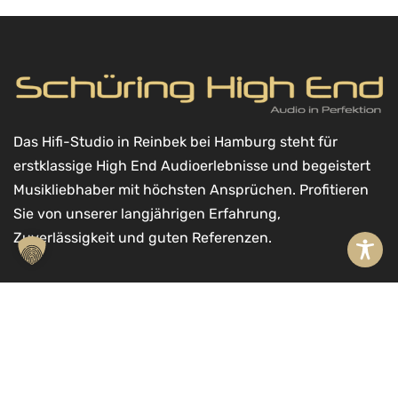
Das Hifi-Studio in Reinbek bei Hamburg steht für
erstklassige High End Audioerlebnisse und begeistert
Musikliebhaber mit höchsten Ansprüchen. Profitieren
Sie von unserer langjährigen Erfahrung,
Zuverlässigkeit und guten Referenzen.
A
Kontakt
l
Schüring High End GmbH
t
Möllner Landstr. 11a
In den Warenkorb
e
21465 Reinbek
r