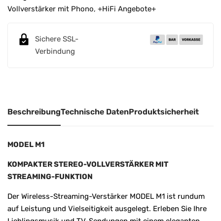
r
Vollverstärker mit Phono
,
+HiFi Angebote+
n
a
Sichere SSL-
t
Verbindung
i
v
e
:
Beschreibung
Technische Daten
Produktsicherheit
MODEL M1
KOMPAKTER STEREO-VOLLVERSTÄRKER MIT
STREAMING-FUNKTION
Der Wireless-Streaming-Verstärker MODEL M1 ist rundum
auf Leistung und Vielseitigkeit ausgelegt. Erleben Sie Ihre