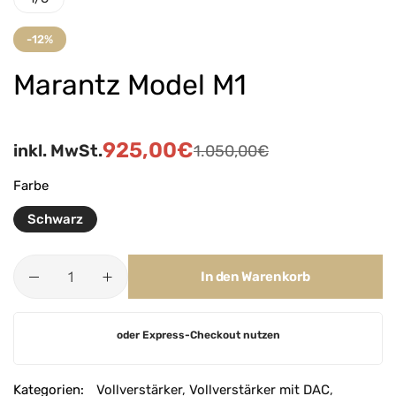
-12%
Marantz Model M1
925,00
€
inkl. MwSt.
1.050,00
€
Farbe
Schwarz
In den Warenkorb
A
oder Express-Checkout nutzen
l
t
e
Kategorien:
Vollverstärker
,
Vollverstärker mit DAC
,