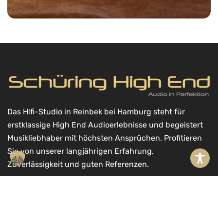
Das Hifi-Studio in Reinbek bei Hamburg steht für
erstklassige High End Audioerlebnisse und begeistert
Musikliebhaber mit höchsten Ansprüchen. Profitieren
Sie von unserer langjährigen Erfahrung,
Zuverlässigkeit und guten Referenzen.
A
l
Kontakt
t