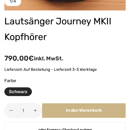
1
/
4
Lautsänger Journey MKII
Kopfhörer
790,00
€
inkl. MwSt.
Lieferzeit:
Auf Bestellung - Lieferzeit 3-5 Werktage
Farbe
Schwarz
In den Warenkorb
A
oder Express-Checkout nutzen