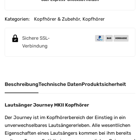
l
t
e
Kategorien:
Kopfhörer & Zubehör
,
Kopfhörer
r
n
Sichere SSL-
a
Verbindung
t
i
v
e
:
Beschreibung
Technische Daten
Produktsicherheit
Lautsänger Journey MKII Kopfhörer
Der Journey ist im Kopfhörerbereich der Einstieg in ein
unverwechselbares Lautsängererleben. Alle wesentlichen
Eigenschaften eines Lautsängers kommen bei ihm bereits