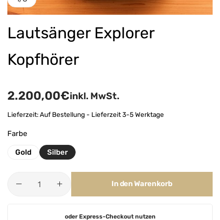
Lautsänger Explorer
Kopfhörer
2.200,00
€
inkl. MwSt.
Lieferzeit:
Auf Bestellung - Lieferzeit 3-5 Werktage
Farbe
Gold
Silber
In den Warenkorb
A
oder Express-Checkout nutzen