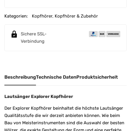
l
t
e
Kategorien:
Kopfhörer
,
Kopfhörer & Zubehör
r
n
Sichere SSL-
a
Verbindung
t
i
v
e
:
Beschreibung
Technische Daten
Produktsicherheit
Lautsänger Explorer Kopfhörer
Der Explorer Kopfhörer beinhaltet die höchste Lautsänger
Qualitätsstufe die wir derzeit anbieten können. Wie beim
Bau von Meisterinstrumenten sind die Auswahl der besten
Hölzer, die exakte Gestaltung der Form und eine perfekte