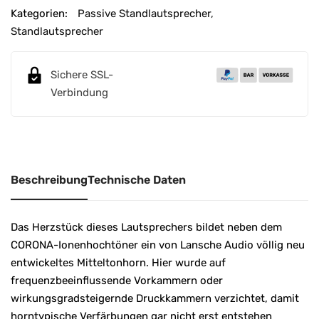
A
Kategorien:
Passive Standlautsprecher
,
l
Standlautsprecher
t
e
r
Sichere SSL-
n
Verbindung
a
t
i
v
Beschreibung
Technische Daten
e
:
Das Herzstück dieses Lautsprechers bildet neben dem
CORONA-Ionenhochtöner ein von Lansche Audio völlig neu
entwickeltes Mitteltonhorn. Hier wurde auf
frequenzbeeinflussende Vorkammern oder
wirkungsgradsteigernde Druckkammern verzichtet, damit
horntypische Verfärbungen gar nicht erst entstehen