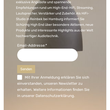
exklusive Angebote und spannende
Empfehlungen rund um High-End-HiFi, Streaming,
Lautsprecher, Verstärker und Zubehör. Als HiFi-
Studio in Reinbek bei Hamburg informiert Sie
Schüring High End über besondere Aktionen, neue
Produkte und interessante Highlights aus der Welt
hochwertiger Audiotechnik.
Email-Addresse:*
Mit Ihrer Anmeldung erklären Sie sich
einverstanden, unseren Newsletter zu
erhalten. Weitere Informationen finden Sie
in unserer
Datenschutzerklärung
.