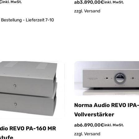
€
ab
3.890,00
€
inkl. MwSt.
inkl. MwSt.
zzgl.
Versand
 Bestellung - Lieferzeit 7-10
Norma Audio REVO IPA
Vollverstärker
ab
6.890,00
€
inkl. MwSt.
dio REVO PA-160 MR
zzgl.
Versand
tufe