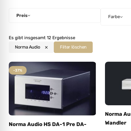
l für Anfallsicherheit
Preis
Farbe
-freundlicher Modus
Es gibt insgesamt 12 Ergebnisse
dheitsmodus
Norma Audio
Filter löschen
-37%
psie-sicherer Modus
Norma Au
Wandler
Norma Audio HS DA-1 Pre DA-