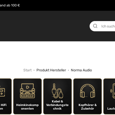
sand ab 100 €
n
Über uns
Events
Testberichte
News
Start
Produkt Hersteller
Norma Audio
Kabel &
 HiFi
Heimkinokomp
Verbindungste
Kopfhörer &
en
onenten
chnik
Zubehör
Laut