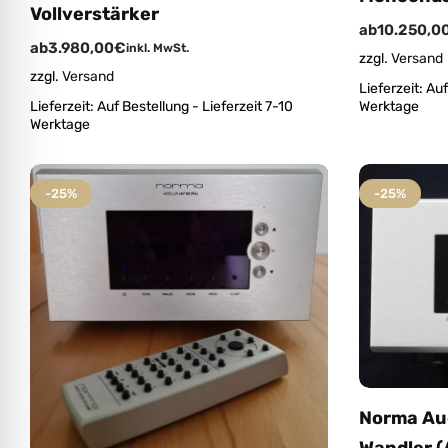
Vollverstärker
ab
10.250,0
ab
3.980,00
€
inkl. MwSt.
zzgl.
Versand
zzgl.
Versand
Lieferzeit:
Auf
Lieferzeit:
Auf Bestellung - Lieferzeit 7-10
Werktage
Werktage
-25%
-25%
Norma Au
Wandler (