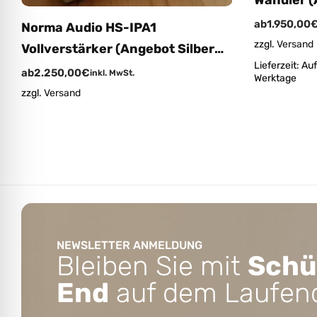
ab
1.950,00
Norma Audio HS-IPA1
zzgl.
Versand
Vollverstärker (Angebot Silber
Lieferzeit:
Auf
ohne Module)
ab
2.250,00
€
inkl. MwSt.
Werktage
zzgl.
Versand
NEWSLETTER ANMELDUNG
Bleiben Sie mit
Schü
End
auf dem Laufen