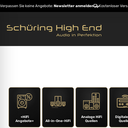
Verpassen Sie keine Angebote:
Newsletter anmelden
Kostenloser Ver
Startseite
Shop
Hersteller
Dienstleistunge
ehinderungsmodus
+HiFi
Analoge HiFi
Digitale
Angebote+
All-in-One-HiFi
Quellen
Quell