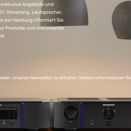
 exklusive Angebote und
, Streaming, Lautsprecher,
ek bei Hamburg informiert Sie
ue Produkte und interessante
ik.
nden, unseren Newsletter zu erhalten. Weitere Informationen fi