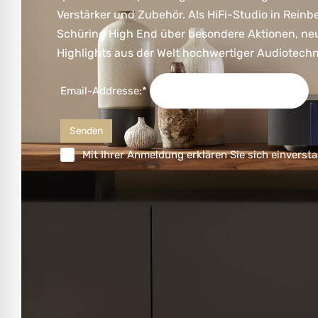
Verstärker und Zubehör. Als HiFi-Studio in Reinb
Schüring High End über besondere Aktionen, ne
Highlights aus der Welt hochwertiger Audiotechn
Email-Addresse:*
Mit Ihrer Anmeldung erklären Sie sich einversta