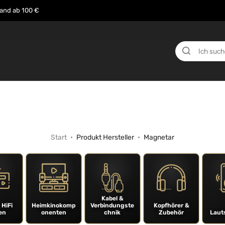
sand ab 100 €
n
Über uns
Events
Testberichte
News
Start
Produkt Hersteller
Magnetar
Kabel &
 HiFi
Heimkinokomp
Verbindungste
Kopfhörer &
en
onenten
chnik
Zubehör
Laut