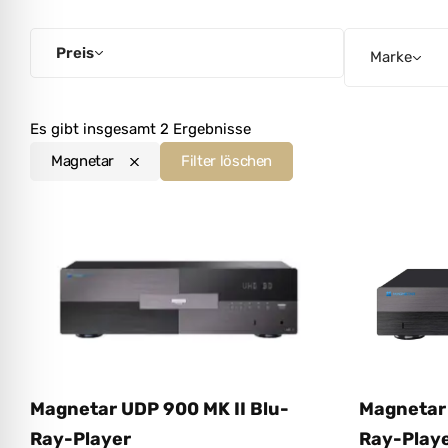
l für Anfallsicherheit
Preis
Marke
-freundlicher Modus
Es gibt insgesamt 2 Ergebnisse
dheitsmodus
Magnetar
Filter löschen
psie-sicherer Modus
Magnetar 
Magnetar UDP 900 MK II Blu-
Ray-Play
Ray-Player