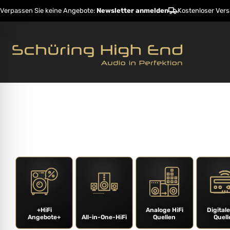
Verpassen Sie keine Angebote:
Newsletter anmelden
Kostenloser Ver
Startseite
Shop
Hersteller
Dienstleistunge
ehinderungsmodus
+HiFi
Analoge HiFi
Digitale
Angebote+
All-in-One-HiFi
Quellen
Quell