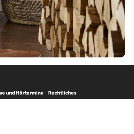
se und Hörtermine
Rechtliches
ing
Impressum
36
Datenschutzerklärung
ek
AGB
35
Widerruf