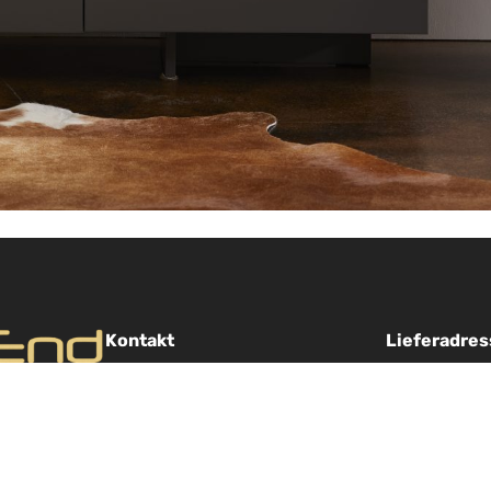
Kontakt
Lieferadres
Schüring High End GmbH
Bernd Schür
Möllner Landstr. 11a
Lindenallee 
assige High
21465 Reinbek
21465 Reinb
t höchsten
040 71097635
040 710976
rfahrung,