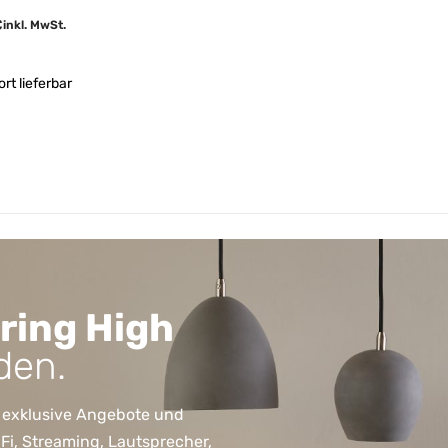
€
inkl. MwSt.
ort lieferbar
ring High
den.
 exklusive Angebote und
, Streaming, Lautsprecher,