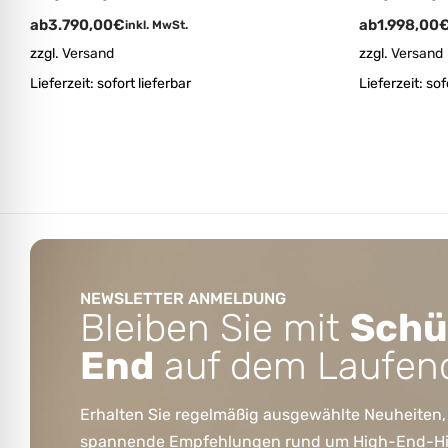
ab
1.998,00
ab
3.790,00
€
inkl. MwSt.
zzgl.
Versand
zzgl.
Versand
Lieferzeit:
sof
Lieferzeit:
sofort lieferbar
NEWSLETTER ANMELDUNG
Bleiben Sie mit
Schü
End
auf dem Laufen
Erhalten Sie regelmäßig ausgewählte Neuheiten,
spannende Empfehlungen rund um High-End-HiFi