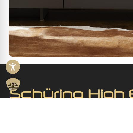
Das Hifi-Studio in Reinbek bei Hamburg steht für erstkl
End Audioerlebnisse und begeistert Musikliebhaber mi
Ansprüchen. Profitieren Sie von unserer langjährigen E