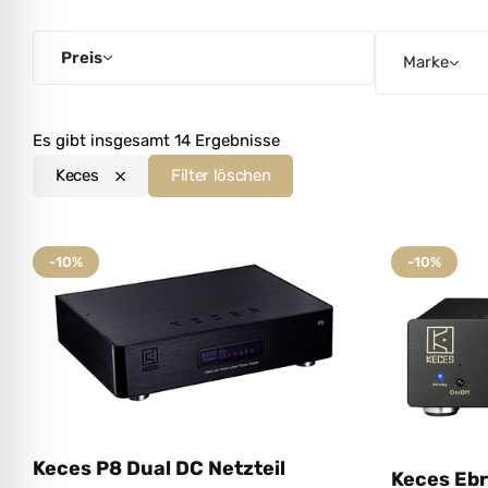
l für Anfallsicherheit
Preis
Marke
-freundlicher Modus
Es gibt insgesamt 14 Ergebnisse
dheitsmodus
Keces
Filter löschen
-10%
-10%
psie-sicherer Modus
Keces P8 Dual DC Netzteil
Keces Eb