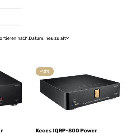
ortieren nach:
Datum, neu zu alt
-10%
r
Keces IQRP-800 Power