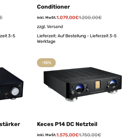
Conditioner
€
1.079,00
€
1.200,00
€
inkl. MwSt.
zzgl.
Versand
zeit 3-5
Lieferzeit:
Auf Bestellung - Lieferzeit 3-5
Werktage
-10%
stärker
Keces P14 DC Netzteil
1.575,00
€
1.750,00
€
inkl. MwSt.