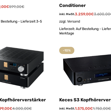
Conditioner
,00
€
599,00
€
3.259,00
€
3.600,00
inkl. MwSt.
 Bestellung - Lieferzeit 3-5
zzgl.
Versand
Lieferzeit:
Auf Bestellung - Liefer
Werktage
-10%
Kopfhörerverstärker
Keces S3 Kopfhörerver
99,00
€
4.000,00
€
1.575,00
€
1.750,00
€
inkl. MwSt.