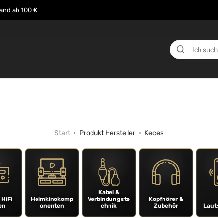
sand ab 100 €
n
Über uns
Events
Testberichte
News
Start
Produkt Hersteller
Keces
Kabel &
 HiFi
Heimkinokomp
Verbindungste
Kopfhörer &
en
onenten
chnik
Zubehör
Laut