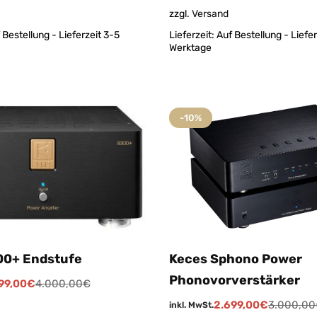
zzgl.
Versand
 Bestellung - Lieferzeit 3-5
Lieferzeit:
Auf Bestellung - Liefer
Werktage
-10%
Keces Sphono Power
00+ Endstufe
Phonovorverstärker
99,00
€
4.000,00
€
2.699,00
€
3.000,00
inkl. MwSt.