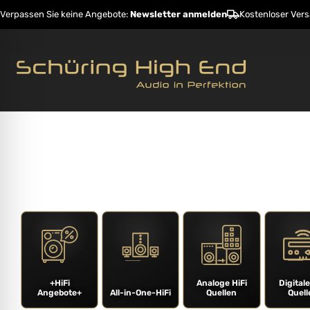
Verpassen Sie keine Angebote:
Newsletter anmelden
Kostenloser Ver
Startseite
Shop
Hersteller
Dienstleistunge
ehinderungsmodus
+HiFi
Analoge HiFi
Digitale
Angebote+
All-in-One-HiFi
Quellen
Quell