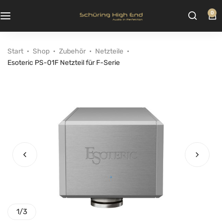
0
Start
Shop
Zubehör
Netzteile
Esoteric PS-01F Netzteil für F-Serie
1
/
3