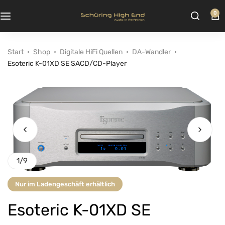
0
Start
Shop
Digitale HiFi Quellen
DA-Wandler
Esoteric K-01XD SE SACD/CD-Player
1
/
9
Nur im Ladengeschäft erhältlich
Esoteric K-01XD SE