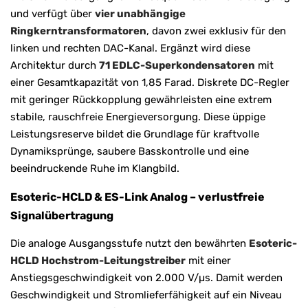
und verfügt über
vier unabhängige
Ringkerntransformatoren
, davon zwei exklusiv für den
linken und rechten DAC-Kanal. Ergänzt wird diese
Architektur durch
71 EDLC-Superkondensatoren
mit
einer Gesamtkapazität von 1,85 Farad. Diskrete DC-Regler
mit geringer Rückkopplung gewährleisten eine extrem
stabile, rauschfreie Energieversorgung. Diese üppige
Leistungsreserve bildet die Grundlage für kraftvolle
Dynamiksprünge, saubere Basskontrolle und eine
beeindruckende Ruhe im Klangbild.
Esoteric-HCLD & ES-Link Analog – verlustfreie
Signalübertragung
Die analoge Ausgangsstufe nutzt den bewährten
Esoteric-
HCLD Hochstrom-Leitungstreiber
mit einer
Anstiegsgeschwindigkeit von 2.000 V/µs. Damit werden
Geschwindigkeit und Stromlieferfähigkeit auf ein Niveau