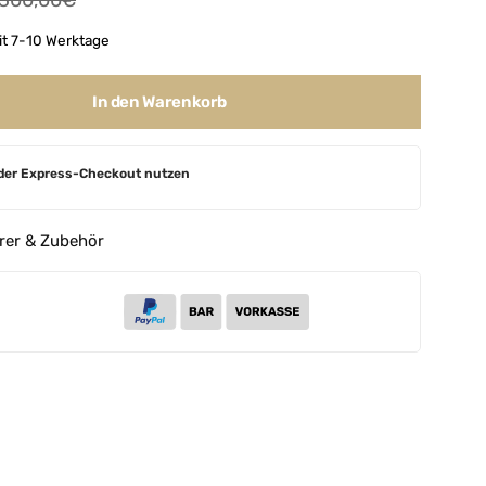
300,00
€
it 7-10 Werktage
In den Warenkorb
der Express-Checkout nutzen
rer & Zubehör