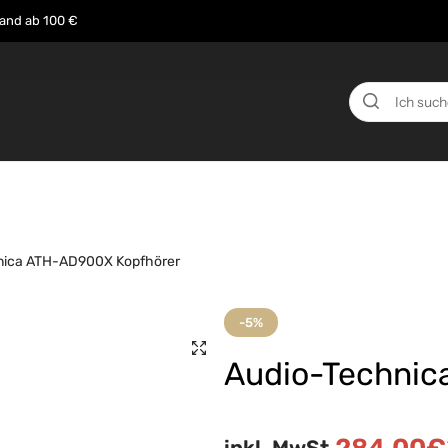
sand ab 100 €
n
Über uns
Events
Testberichte
News
nica ATH-AD900X Kopfhörer
-5%
Audio-Technic