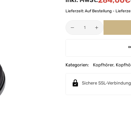
284,00
€
inkl. MwSt.
Lieferzeit:
Auf Bestellung - Lieferze
A
o
l
t
e
Kategorien:
Kopfhörer
,
Kopfhö
r
n
Sichere SSL-Verbindung
a
t
i
v
e
: