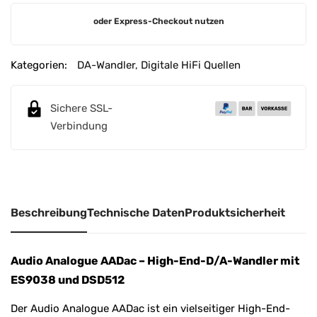
A
oder Express-Checkout nutzen
l
t
e
Kategorien:
DA-Wandler
,
Digitale HiFi Quellen
r
n
Sichere SSL-
a
Verbindung
t
i
v
e
:
Beschreibung
Technische Daten
Produktsicherheit
Audio Analogue AADac – High-End-D/A-Wandler mit
ES9038 und DSD512
Der Audio Analogue AADac ist ein vielseitiger High-End-