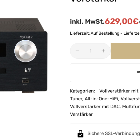
629,00
€
inkl. MwSt.
Lieferzeit:
Auf Bestellung - Lieferz
A
o
l
t
e
Kategorien:
Vollverstärker mit
r
Tuner
,
All-in-One-HiFi
,
Vollvers
n
Vollverstärker mit DAC
,
Multifun
a
Verstärker
t
i
Sichere SSL-Verbindung
v