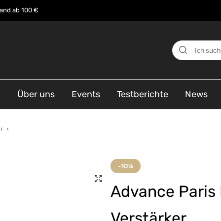
sand ab 100 €
n
Über uns
Events
Testberichte
News
r
-10%
Advance Paris
Verstärker