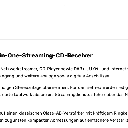
e
:
l-in-One-Streaming-CD-Receiver
r, Netzwerkstreamer, CD-Player sowie DAB+-, UKW- und Internet
ngang und weitere analoge sowie digitale Anschlüsse.
ändigen Stereoanlage übernehmen. Für den Betrieb werden ledig
tegrierte Laufwerk abspielen, Streamingdienste stehen über das
uf einen klassischen Class-AB-Verstärker mit kräftigem Ringke
enen zugunsten kompakter Abmessungen auf einfachere Verstärk