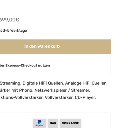
699,00
€
eit 3-5 Werktage
In den Warenkorb
der Express-Checkout nutzen
 Streaming
,
Digitale HiFi Quellen
,
Analoge HiFi Quellen
,
tärker mit Phono
,
Netzwerkspieler / Streamer
,
ktions-Vollverstärker
,
Vollverstärker
,
CD-Player
,