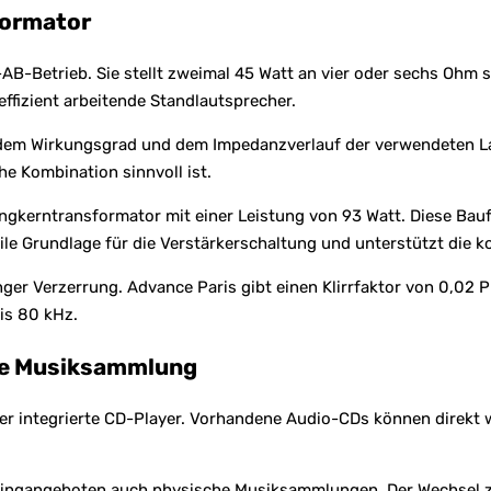
formator
AB-Betrieb. Sie stellt zweimal 45 Watt an vier oder sechs Ohm 
effizient arbeitende Standlautsprecher.
dem Wirkungsgrad und dem Impedanzverlauf der verwendeten L
e Kombination sinnvoll ist.
ngkerntransformator mit einer Leistung von 93 Watt. Diese Bau
bile Grundlage für die Verstärkerschaltung und unterstützt die 
inger Verzerrung. Advance Paris gibt einen Klirrfaktor von 0,0
is 80 kHz.
ene Musiksammlung
der integrierte CD-Player. Vorhandene Audio-CDs können direkt
ingangeboten auch physische Musiksammlungen. Der Wechsel zw