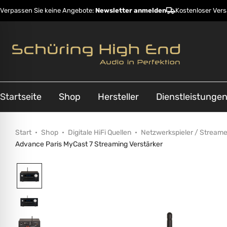
Verpassen Sie keine Angebote:
Newsletter anmelden
Kostenloser Ver
Startseite
Shop
Hersteller
Dienstleistunge
Start
Shop
Digitale HiFi Quellen
Netzwerkspieler / Streame
Advance Paris MyCast 7 Streaming Verstärker
ehinderungsmodus