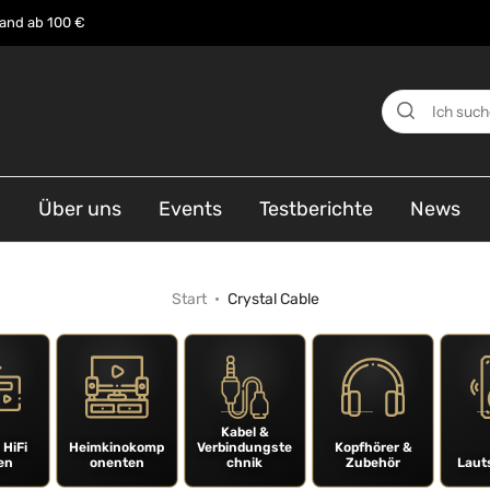
sand ab 100 €
n
Über uns
Events
Testberichte
News
Start
Crystal Cable
Kabel &
 HiFi
Heimkinokomp
Verbindungste
Kopfhörer &
en
onenten
chnik
Zubehör
Laut