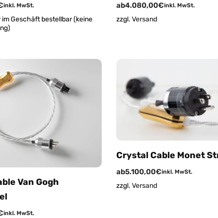
€
ab
4.080,00
€
inkl. MwSt.
inkl. MwSt.
 im Geschäft bestellbar (keine
zzgl.
Versand
ung)
Crystal Cable Monet S
ab
5.100,00
€
inkl. MwSt.
able Van Gogh
zzgl.
Versand
el
€
inkl. MwSt.