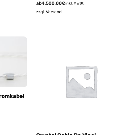
ab
4.500,00
€
inkl. MwSt.
zzgl.
Versand
tromkabel