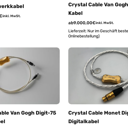
Crystal Cable Van Gog
werkkabel
Kabel
€
inkl. MwSt.
ab
9.000,00
€
inkl. MwSt.
Lieferzeit:
Nur im Geschäft bestel
Onlinebestellung)
able Van Gogh Digit-75
Crystal Cable Monet Di
el
Digitalkabel