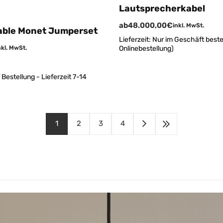
Lautsprecherkabel
ab
48.000,00
€
inkl. MwSt.
able Monet Jumperset
Lieferzeit:
Nur im Geschäft bestel
Onlinebestellung)
nkl. MwSt.
 Bestellung - Lieferzeit 7-14
1
2
3
4