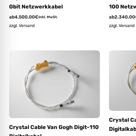
Gbit Netzwerkkabel
100 Netz
ab
4.500,00
€
ab
2.340,00
inkl. MwSt.
zzgl.
Versand
zzgl.
Versand
Crystal C
Crystal Cable Van Gogh Digit-110
Digitalkab