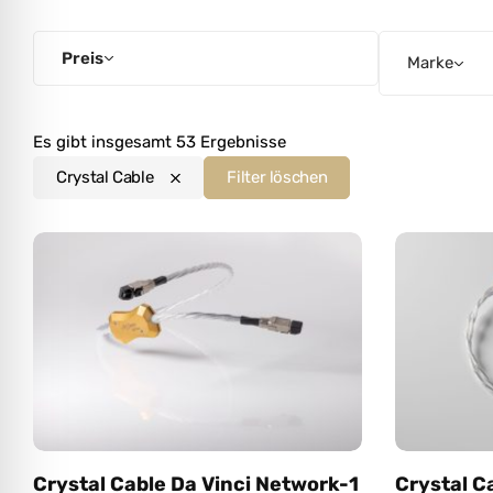
l für Anfallsicherheit
Preis
Marke
-freundlicher Modus
Es gibt insgesamt 53 Ergebnisse
dheitsmodus
Crystal Cable
Filter löschen
psie-sicherer Modus
Crystal Cable Da Vinci Network-1
Crystal C