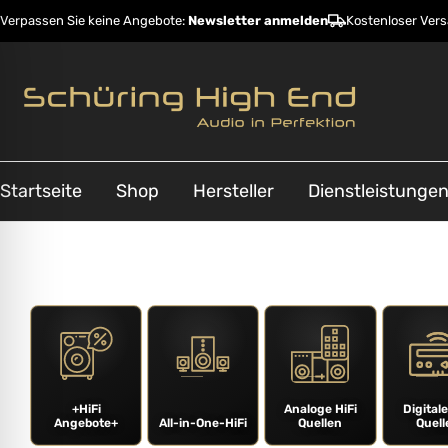
Verpassen Sie keine Angebote:
Newsletter anmelden
Kostenloser Ver
Startseite
Shop
Hersteller
Dienstleistunge
ehinderungsmodus
+HiFi
Analoge HiFi
Digitale
Angebote+
All-in-One-HiFi
Quellen
Quell