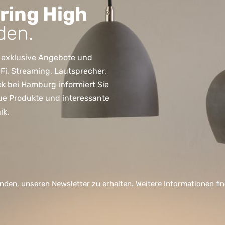
ring High
den.
 exklusive Angebote und
, Streaming, Lautsprecher,
ek bei Hamburg informiert Sie
ue Produkte und interessante
ik.
nden, unseren Newsletter zu erhalten. Weitere Informationen fi