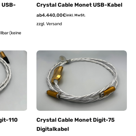
h USB-
Crystal Cable Monet USB-Kabel
ab
4.440,00
€
inkl. MwSt.
zzgl.
Versand
lbar (keine
git-110
Crystal Cable Monet Digit-75
Digitalkabel